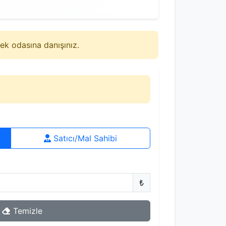
lek odasına danışınız.
Satıcı/Mal Sahibi
₺
Temizle