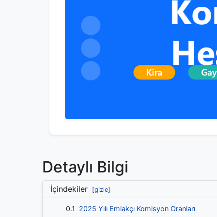
Detaylı Bilgi
İçindekiler
[gizle]
0.1
2025 Yılı Emlakçı Komisyon Oranları