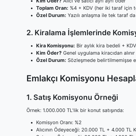
Kim Öder?
Alıcı ve satıcı ayrı ayrı öder
0.5.2
2. Remax ve Franchise Emlak Ofisler
Toplam Oran:
%4 + KDV (her iki taraf için 
0.6
Yasal Dayanak
Özel Durum:
Yazılı anlaşma ile tek taraf da
2. Kiralama İşlemlerinde Komi
Kira Komisyonu:
Bir aylık kira bedeli + KD
Kim Öder?
Genel uygulama kiracıdan alınır
Özel Durum:
Sözleşmede belirtilmemişse ev s
Emlakçı Komisyonu Hesapl
1. Satış Komisyonu Örneği
Örnek: 1.000.000 TL'lik bir konut satışında:
Komisyon Oranı: %2
Alıcının Ödeyeceği: 20.000 TL + 4.000 TL