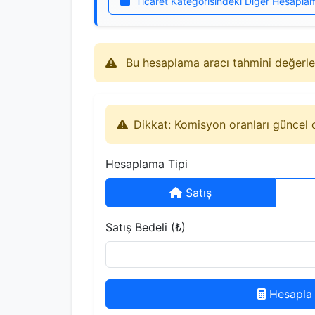
Ticaret Kategorisindeki Diğer Hesapla
Bu hesaplama aracı tahmini değerler 
Dikkat: Komisyon oranları güncel o
Hesaplama Tipi
Satış
Satış Bedeli (₺)
Hesapla