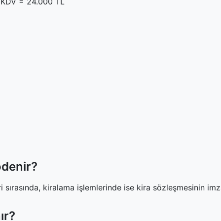
L KDV = 24.000 TL
denir?
 sırasında, kiralama işlemlerinde ise kira sözleşmesinin imz
ır?