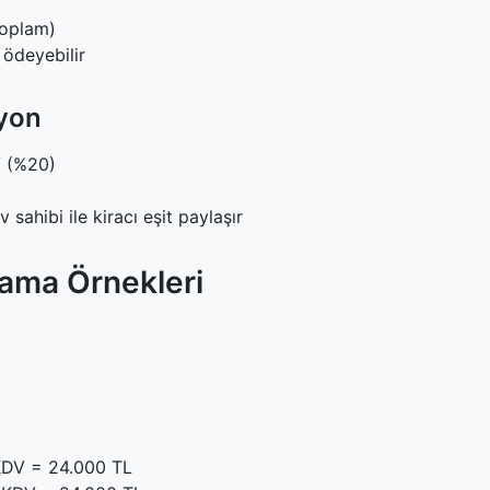
i
toplam)
 ödeyebilir
syon
V (%20)
ahibi ile kiracı eşit paylaşır
ama Örnekleri
 KDV = 24.000 TL