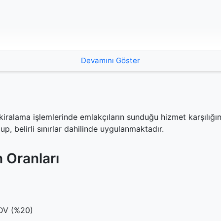
Devamını Göster
?
e kaç?
ralama işlemlerinde emlakçıların sunduğu hizmet karşılığın
p, belirli sınırlar dahilinde uygulanmaktadır.
 nasıl uygulanır?
komisyonu alınır mı?
 Oranları
 Haklar
kkat Edilmesi Gerekenler
KDV (%20)