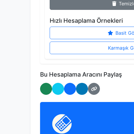
Temizl
Hızlı Hesaplama Örnekleri
Basit G
Karmaşık G
Bu Hesaplama Aracını Paylaş
WhatsApp'ta Paylaş
Twitter'da Paylaş
Facebook'ta Paylaş
LinkedIn'de Paylaş
Bağlantıyı Kopyal