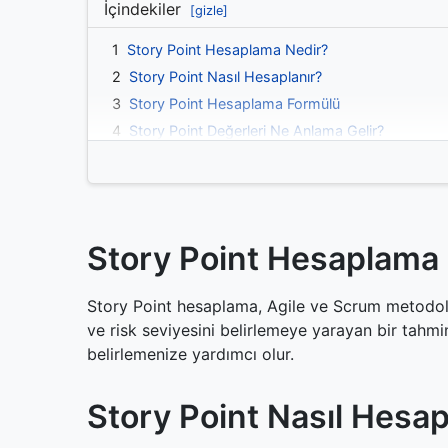
İçindekiler
[gizle]
1
Story Point Hesaplama Nedir?
2
Story Point Nasıl Hesaplanır?
3
Story Point Hesaplama Formülü
4
Story Point Değerleri Ne Anlama Gelir?
5
Sık Sorulan Sorular
5.1
1 Story Point Kaç Saat?
5.2
Story Estimation Nedir?
5.3
Sprint Puanlama Nasıl Yapılır?
Story Point Hesaplama
5.4
SP Nedir Agile?
5.5
Story Point Nasıl Verilir?
Story Point hesaplama, Agile ve Scrum metodoloj
6
Story Point Fibonacci Kullanımı
ve risk seviyesini belirlemeye yarayan bir tahmi
7
Story Point Calculator Kullanımı
belirlemenize yardımcı olur.
8
Jira'da Story Point Kullanımı
9
Sprint İş Yükü Hesaplama
Story Point Nasıl Hesap
10
Agile Görev Analizi