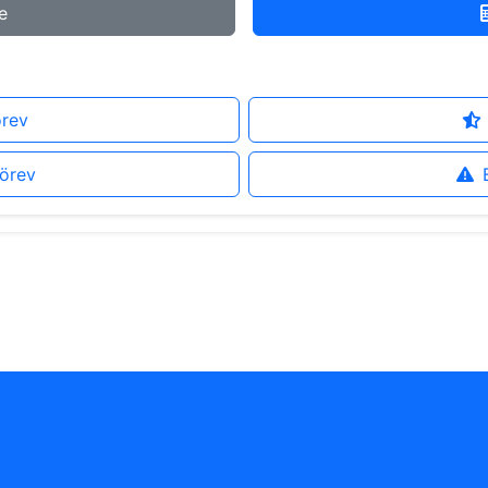
e
örev
örev
a