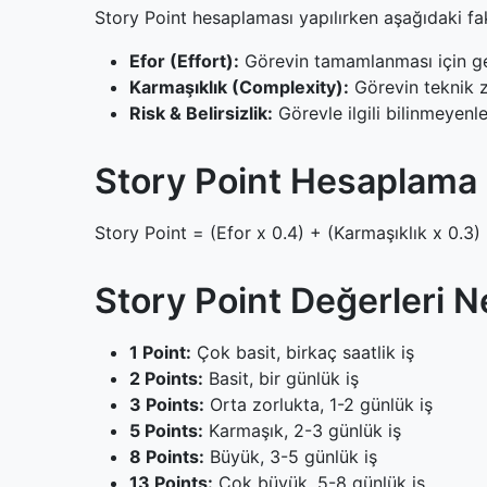
11
Scrum Tahminleme Teknikleri
Story Point hesaplaması yapılırken aşağıdaki fa
Efor (Effort):
Görevin tamamlanması için ge
Karmaşıklık (Complexity):
Görevin teknik z
Risk & Belirsizlik:
Görevle ilgili bilinmeyenle
Story Point Hesaplama
Story Point = (Efor x 0.4) + (Karmaşıklık x 0.3) 
Story Point Değerleri N
1 Point:
Çok basit, birkaç saatlik iş
2 Points:
Basit, bir günlük iş
3 Points:
Orta zorlukta, 1-2 günlük iş
5 Points:
Karmaşık, 2-3 günlük iş
8 Points:
Büyük, 3-5 günlük iş
13 Points:
Çok büyük, 5-8 günlük iş