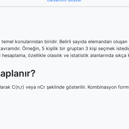
mel konularından biridir. Belirli sayıda elemandan oluşan 
avramdır. Örneğin, 5 kişilik bir gruptan 3 kişi seçmek isted
saplama, özellikle olasılık ve istatistik alanlarında sıkça k
aplanır?
rak C(n,r) veya nCr şeklinde gösterilir. Kombinasyon formü
ar