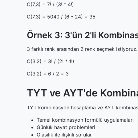
C(7,3) = 7! / (3! * 4!)
C(7,3) = 5040 / (6 * 24) = 35
Örnek 3: 3'ün 2'li Kombin
3 farklı renk arasından 2 renk seçmek istiyoruz.
C(3,2) = 3! / (2! * 1!)
C(3,2) = 6 / 2 = 3
TYT ve AYT'de Kombin
TYT kombinasyon hesaplama ve AYT kombinasyon h
Temel kombinasyon formülü uygulamaları
Günlük hayat problemleri
Olasılık ile ilişkili sorular