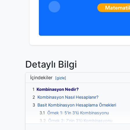
Detaylı Bilgi
İçindekiler
[gizle]
1
Kombinasyon Nedir?
2
Kombinasyon Nasıl Hesaplanır?
3
Basit Kombinasyon Hesaplama Örnekleri
3.1
Örnek 1: 5'in 3'lü Kombinasyonu
3.2
Örnek 2: 7'nin 3'lü Kombinasyonu
3.3
Örnek 3: 3'ün 2'li Kombinasyonu