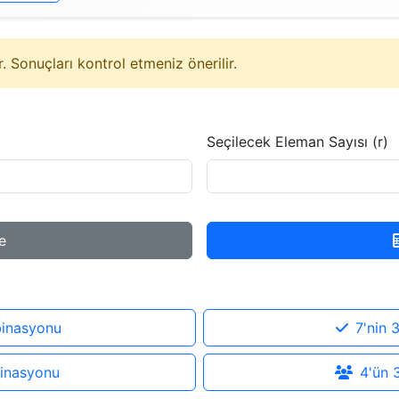
 Sonuçları kontrol etmeniz önerilir.
Seçilecek Eleman Sayısı (r)
e
binasyonu
7'nin 
binasyonu
4'ün 