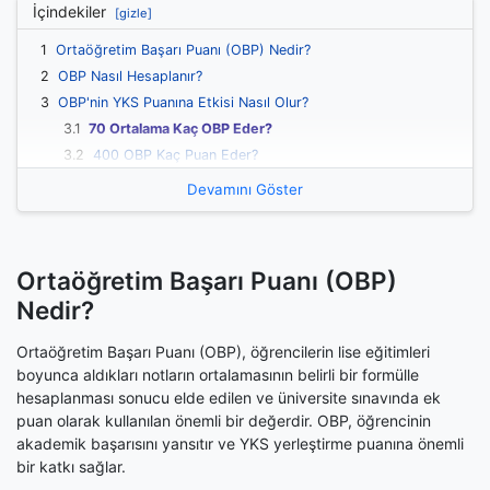
İçindekiler
[gizle]
1
Ortaöğretim Başarı Puanı (OBP) Nedir?
2
OBP Nasıl Hesaplanır?
3
OBP'nin YKS Puanına Etkisi Nasıl Olur?
3.1
70 Ortalama Kaç OBP Eder?
3.2
400 OBP Kaç Puan Eder?
3.3
60 OBP Ne Kadar Etkiler?
Devamını Göster
4
Ortaokul OBP Hesaplama (5. 6. 7. 8. Sınıf)
5
Kırık OBP Nedir ve Nasıl Hesaplanır?
6
Sık Sorulan Sorular
Ortaöğretim Başarı Puanı (OBP)
6.1
OBP Puanı Kaç Yıl Geçerlidir?
Nedir?
6.2
Diploma Notu Nasıl Hesaplanır?
6.3
OBP Katsayısı Neden Düşürülür?
Ortaöğretim Başarı Puanı (OBP), öğrencilerin lise eğitimleri
6.4
Hangi Durumlarda OBP Kırılmaz?
boyunca aldıkları notların ortalamasının belirli bir formülle
7
OBP Hesaplama İpuçları
hesaplanması sonucu elde edilen ve üniversite sınavında ek
7.1
1. Diploma Notunu Yükseltme
puan olarak kullanılan önemli bir değerdir. OBP, öğrencinin
akademik başarısını yansıtır ve YKS yerleştirme puanına önemli
7.2
2. OBP'nin Etkisini Maksimize Etme
bir katkı sağlar.
7.3
3. Yerleştirme Stratejisi