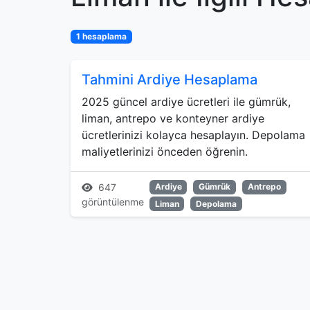
1 hesaplama
Tahmini Ardiye Hesaplama
2025 güncel ardiye ücretleri ile gümrük,
liman, antrepo ve konteyner ardiye
ücretlerinizi kolayca hesaplayın. Depolama
maliyetlerinizi önceden öğrenin.
647
Ardiye
Gümrük
Antrepo
görüntülenme
Liman
Depolama