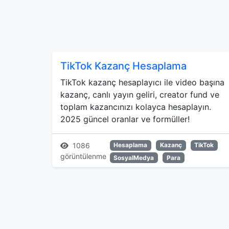
TikTok Kazanç Hesaplama
TikTok kazanç hesaplayıcı ile video başına
kazanç, canlı yayın geliri, creator fund ve
toplam kazancınızı kolayca hesaplayın.
2025 güncel oranlar ve formüller!
1086
Hesaplama
Kazanç
TikTok
görüntülenme
SosyalMedya
Para