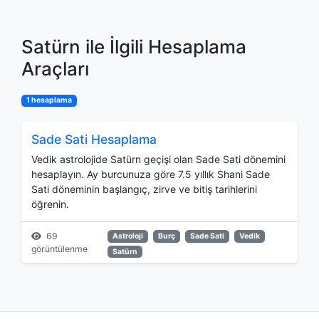
Satürn ile İlgili Hesaplama
Araçları
1 hesaplama
Sade Sati Hesaplama
Vedik astrolojide Satürn geçişi olan Sade Sati dönemini
hesaplayın. Ay burcunuza göre 7.5 yıllık Shani Sade
Sati döneminin başlangıç, zirve ve bitiş tarihlerini
öğrenin.
69
Astroloji
Burç
Sade Sati
Vedik
görüntülenme
Satürn