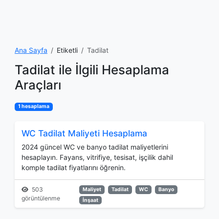
Ana Sayfa
Etiketli
Tadilat
Tadilat ile İlgili Hesaplama
Araçları
1 hesaplama
WC Tadilat Maliyeti Hesaplama
2024 güncel WC ve banyo tadilat maliyetlerini
hesaplayın. Fayans, vitrifiye, tesisat, işçilik dahil
komple tadilat fiyatlarını öğrenin.
503
Maliyet
Tadilat
WC
Banyo
görüntülenme
İnşaat