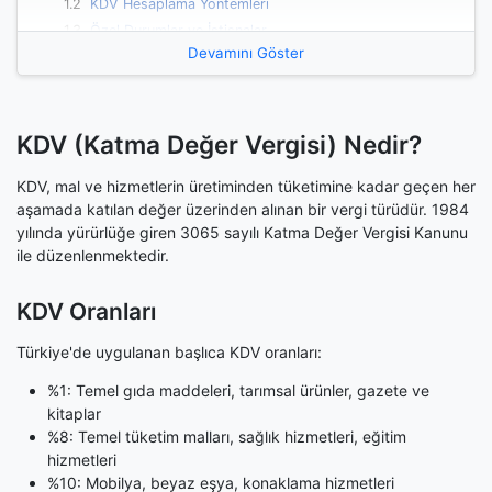
1.2
KDV Hesaplama Yöntemleri
1.3
Özel Durumlar ve İstisnalar
Devamını Göster
1.4
Tevkifatlı KDV İşlemleri
1.5
KDV Beyanı ve Ödeme
1.6
Sık Sorulan Sorular
1.6.1
KDV'yi nasıl hesaplayabilirim?
KDV (Katma Değer Vergisi) Nedir?
1.6.2
KDV tevkifatı nedir?
KDV, mal ve hizmetlerin üretiminden tüketimine kadar geçen her
1.7
Avukatlar İçin KDV
aşamada katılan değer üzerinden alınan bir vergi türüdür. 1984
1.8
ÖTV ve KDV Birlikte Hesaplama
yılında yürürlüğe giren 3065 sayılı Katma Değer Vergisi Kanunu
1.9
Excel'de KDV Hesaplama
ile düzenlenmektedir.
1.10
Mobil Cihazlarda KDV Hesaplama
KDV Oranları
Türkiye'de uygulanan başlıca KDV oranları:
%1: Temel gıda maddeleri, tarımsal ürünler, gazete ve
kitaplar
%8: Temel tüketim malları, sağlık hizmetleri, eğitim
hizmetleri
%10: Mobilya, beyaz eşya, konaklama hizmetleri