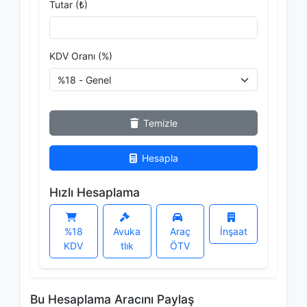
Tutar (₺)
KDV Oranı (%)
Temizle
Hesapla
Hızlı Hesaplama
%18
Avuka
Araç
İnşaat
KDV
tlık
ÖTV
Bu Hesaplama Aracını Paylaş