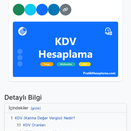
WhatsApp'ta Paylaş
Twitter'da Paylaş
Facebook'ta Paylaş
LinkedIn'de Paylaş
Bağlantıyı Kopyala
Detaylı Bilgi
İçindekiler
[gizle]
1
KDV (Katma Değer Vergisi) Nedir?
1.1
KDV Oranları