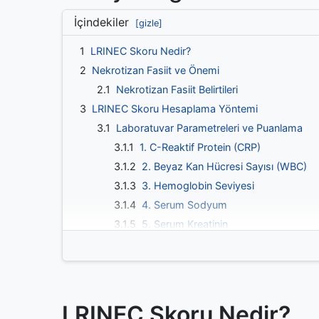
İçindekiler
[gizle]
1
LRINEC Skoru Nedir?
2
Nekrotizan Fasiit ve Önemi
2.1
Nekrotizan Fasiit Belirtileri
3
LRINEC Skoru Hesaplama Yöntemi
3.1
Laboratuvar Parametreleri ve Puanlama
3.1.1
1. C-Reaktif Protein (CRP)
3.1.2
2. Beyaz Kan Hücresi Sayısı (WBC)
3.1.3
3. Hemoglobin Seviyesi
3.1.4
4. Serum Sodyum
3.1.5
5. Serum Kreatinin
3.1.6
6. Kan Şekeri
4
LRINEC Skoru Risk Kategorileri
4.1
Düşük Risk (≤5 puan)
4.2
Orta Risk (6-7 puan)
LRINEC Skoru Nedir?