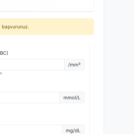
a başvurunuz.
WBC)
/mm³
³
mmol/L
mg/dL