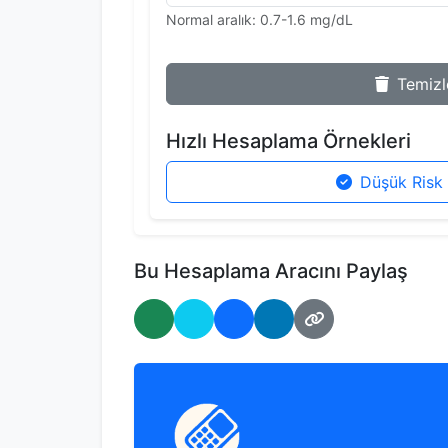
Normal aralık: 0.7-1.6 mg/dL
Temizl
Hızlı Hesaplama Örnekleri
Düşük Risk
Bu Hesaplama Aracını Paylaş
WhatsApp'ta Paylaş
Twitter'da Paylaş
Facebook'ta Paylaş
LinkedIn'de Paylaş
Bağlantıyı Kopyal