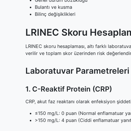
Genel durum bozukluğu
9
Güncel Araştırmalar ve Gelişmeler
Bulantı ve kusma
10
Özel Hasta Grupları
Bilinç değişiklikleri
10.1
Diyabetik Hastalar
10.2
Yaşlı Hastalar
LRINEC Skoru Hesapla
11
Prognoz ve İzlem
11.1
Prognostik Faktörler
LRINEC skoru hesaplaması, altı farklı laboratuv
11.2
Uzun Dönem Takip
verilir ve toplam skor üzerinden risk değerlendir
12
2026 Güncellemesi
Laboratuvar Parametreleri
1. C-Reaktif Protein (CRP)
CRP, akut faz reaktanı olarak enfeksiyon şiddeti
≤150 mg/L: 0 puan (Normal enflamatuar yan
>150 mg/L: 4 puan (Ciddi enflamatuar yanı