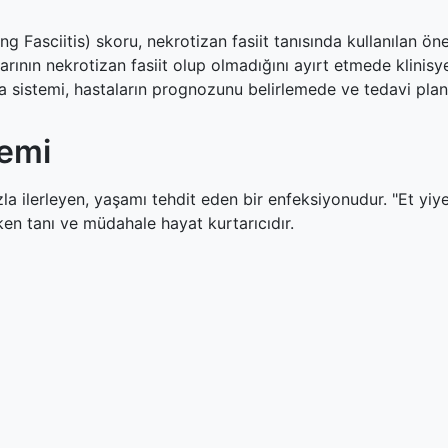
 Fasciitis) skoru, nekrotizan fasiit tanısında kullanılan öne
nın nekrotizan fasiit olup olmadığını ayırt etmede klinisyen
 sistemi, hastaların prognozunu belirlemede ve tedavi planl
nemi
zla ilerleyen, yaşamı tehdit eden bir enfeksiyonudur. "Et yiy
ken tanı ve müdahale hayat kurtarıcıdır.
dır?
r?