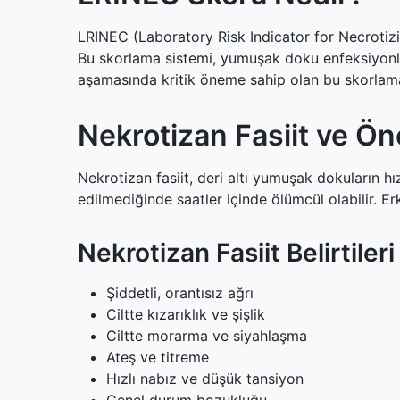
4.3
Yüksek Risk (≥8 puan)
5
Nekrotizan Fasiit Risk Faktörleri
LRINEC (Laboratory Risk Indicator for Necrotizing
5.1
Sistemik Hastalıklar
Bu skorlama sistemi, yumuşak doku enfeksiyonları
5.2
Lokal Risk Faktörleri
aşamasında kritik öneme sahip olan bu skorlama
6
Tedavi Yaklaşımı
6.1
Acil Müdahale
Nekrotizan Fasiit ve Ö
6.2
Cerrahi Tedavi
6.3
Destekleyici Tedavi
Nekrotizan fasiit, deri altı yumuşak dokuların hı
7
Önleme ve Korunma Yöntemleri
edilmediğinde saatler içinde ölümcül olabilir. Er
7.1
Genel Önlemler
7.2
Yara Bakımı
Nekrotizan Fasiit Belirtileri
8
Sık Sorulan Sorular
8.1
LRINEC skoru nedir ve nasıl hesaplanır?
Şiddetli, orantısız ağrı
Ciltte kızarıklık ve şişlik
8.2
LRINEC skorlaması ne kadar güvenilirdir?
Ciltte morarma ve siyahlaşma
8.3
Nekrotizan fasiit tedavi edilmezse ne olur?
Ateş ve titreme
8.4
LRINEC skoru yüksek çıkarsa ne yapılmalı
Hızlı nabız ve düşük tansiyon
8.5
Nekrotizan fasiit kimlerde daha sık görülü