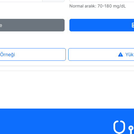
Normal aralık: 70-180 mg/dL
e
 Örneği
Yük
a