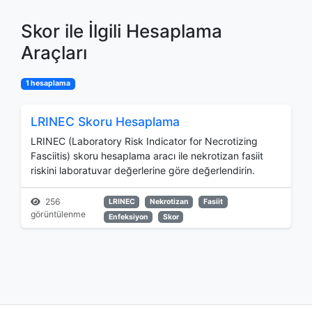
Skor ile İlgili Hesaplama
Araçları
1 hesaplama
LRINEC Skoru Hesaplama
LRINEC (Laboratory Risk Indicator for Necrotizing
Fasciitis) skoru hesaplama aracı ile nekrotizan fasiit
riskini laboratuvar değerlerine göre değerlendirin.
256
LRINEC
Nekrotizan
Fasiit
görüntülenme
Enfeksiyon
Skor