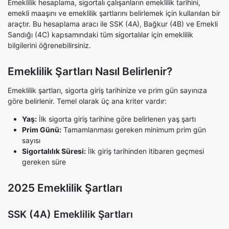
Emeklilik hesaplama, sigortalı çalışanların emeklilik tarihini,
1.3.4
Emeklilikte 4500 gün ile 7000 gün arasındaki fark
emekli maaşını ve emeklilik şartlarını belirlemek için kullanılan bir
nedir?
araçtır. Bu hesaplama aracı ile SSK (4A), Bağkur (4B) ve Emekli
Sandığı (4C) kapsamındaki tüm sigortalılar için emeklilik
1.3.5
1999 ve 2008 arası sigortalı olanlar ne zaman
emekli olur?
bilgilerini öğrenebilirsiniz.
1.3.6
3600 günle emeklilik şartları nelerdir?
Emeklilik Şartları Nasıl Belirlenir?
1.4
Özel Emeklilik Durumları
1.4.1
Engelli Emekliliği
Emeklilik şartları, sigorta giriş tarihinize ve prim gün sayınıza
1.4.2
Malulen Emeklilik
göre belirlenir. Temel olarak üç ana kriter vardır:
1.5
Önemli Bilgiler ve Uyarılar
Yaş:
İlk sigorta giriş tarihine göre belirlenen yaş şartı
Prim Günü:
Tamamlanması gereken minimum prim gün
sayısı
Sigortalılık Süresi:
İlk giriş tarihinden itibaren geçmesi
gereken süre
2025 Emeklilik Şartları
SSK (4A) Emeklilik Şartları