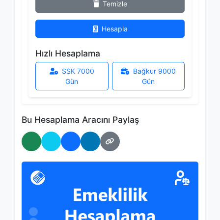
Temizle
Hesapla
Hızlı Hesaplama
SSK 7000
Bağkur 9000
Gün
Gün
Bu Hesaplama Aracını Paylaş
WhatsApp'ta Paylaş
Twitter'da Paylaş
Facebook'ta Paylaş
LinkedIn'de Paylaş
Bağlantıyı Kopyala