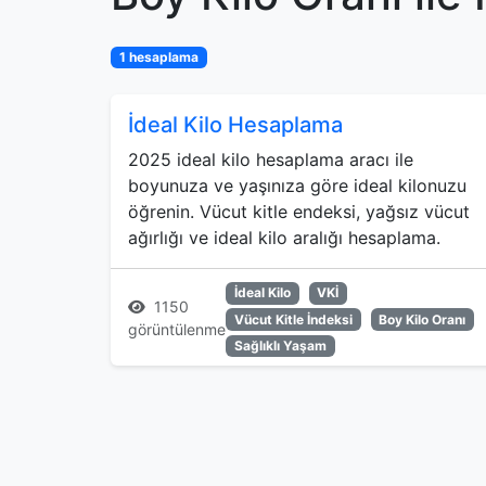
1 hesaplama
İdeal Kilo Hesaplama
2025 ideal kilo hesaplama aracı ile
boyunuza ve yaşınıza göre ideal kilonuzu
öğrenin. Vücut kitle endeksi, yağsız vücut
ağırlığı ve ideal kilo aralığı hesaplama.
İdeal Kilo
VKİ
1150
Vücut Kitle İndeksi
Boy Kilo Oranı
görüntülenme
Sağlıklı Yaşam