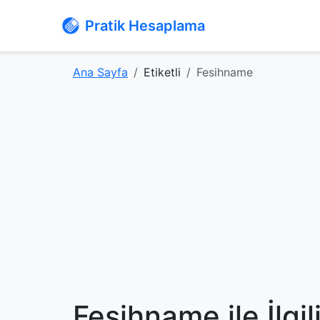
Pratik Hesaplama
Ana Sayfa
Etiketli
Fesihname
Fesihname ile İlgi