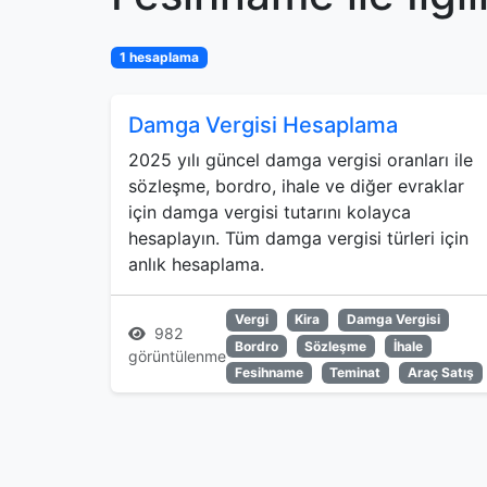
1 hesaplama
Damga Vergisi Hesaplama
2025 yılı güncel damga vergisi oranları ile
sözleşme, bordro, ihale ve diğer evraklar
için damga vergisi tutarını kolayca
hesaplayın. Tüm damga vergisi türleri için
anlık hesaplama.
Vergi
Kira
Damga Vergisi
982
Bordro
Sözleşme
İhale
görüntülenme
Fesihname
Teminat
Araç Satış