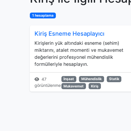
1 hesaplama
Kiriş Esneme Hesaplayıcı
Kirişlerin yük altındaki esneme (sehim)
miktarını, atalet momenti ve mukavemet
değerlerini profesyonel mühendislik
formülleriyle hesaplayın.
47
İnşaat
Mühendislik
Statik
görüntülenme
Mukavemet
Kiriş