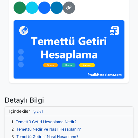
WhatsApp'ta Paylaş
Twitter'da Paylaş
Facebook'ta Paylaş
LinkedIn'de Paylaş
Bağlantıyı Kopyala
Detaylı Bilgi
İçindekiler
[gizle]
1
Temettü Getiri Hesaplama Nedir?
2
Temettü Nedir ve Nasıl Hesaplanır?
3
Temettü Getirisi Nasıl Hesaplanır?