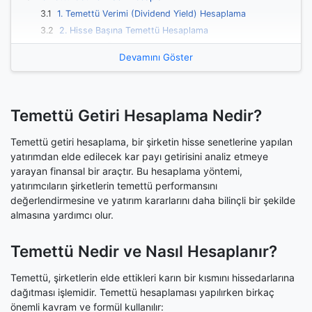
3.1
1. Temettü Verimi (Dividend Yield) Hesaplama
3.2
2. Hisse Başına Temettü Hesaplama
3.3
3. Temettü Ödeme Oranı Hesaplama
Devamını Göster
4
Temettü Vergisi Nasıl Hesaplanır?
5
Düzenli Temettü Ödeyen Şirketler Nasıl Belirlenir?
6
Temettü Yatırım Stratejileri
Temettü Getiri Hesaplama Nedir?
7
Sık Sorulan Sorular
7.1
Temettü nasıl hesaplanır örnek?
Temettü getiri hesaplama, bir şirketin hisse senetlerine yapılan
7.2
1 temettü ne kadar?
yatırımdan elde edilecek kar payı getirisini analiz etmeye
7.3
Ne kadar temettü alırsam vergi öderim?
yarayan finansal bir araçtır. Bu hesaplama yöntemi,
7.4
Temettü getirisi mantıklı mı?
yatırımcıların şirketlerin temettü performansını
7.5
10 yıllık temettü hesaplama nasıl yapılır?
değerlendirmesine ve yatırım kararlarını daha bilinçli bir şekilde
almasına yardımcı olur.
7.6
Tüpraş, FROTO, Aselsan ve ASTOR temettü
hesaplama nasıl yapılır?
8
Temettü Emekliliği Hesaplama
Temettü Nedir ve Nasıl Hesaplanır?
9
Temettü Analizi ve Değerlendirme
Temettü, şirketlerin elde ettikleri karın bir kısmını hissedarlarına
10
Temettü Yatırımında Dikkat Edilmesi Gerekenler
dağıtması işlemidir. Temettü hesaplaması yapılırken birkaç
önemli kavram ve formül kullanılır: