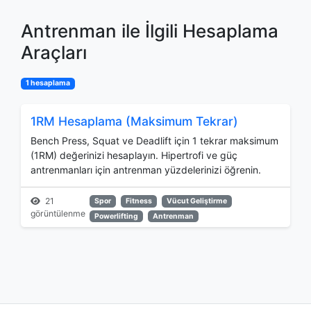
Antrenman ile İlgili Hesaplama
Araçları
1 hesaplama
1RM Hesaplama (Maksimum Tekrar)
Bench Press, Squat ve Deadlift için 1 tekrar maksimum
(1RM) değerinizi hesaplayın. Hipertrofi ve güç
antrenmanları için antrenman yüzdelerinizi öğrenin.
21
Spor
Fitness
Vücut Geliştirme
görüntülenme
Powerlifting
Antrenman